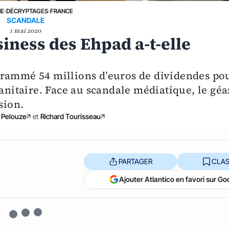
NE
›
DÉCRYPTAGES
›
FRANCE
SCANDALE
1 mai 2020
siness des Ehpad a-t-elle
grammé 54 millions d’euros de dividendes po
sanitaire. Face au scandale médiatique, le géa
sion.
 Pelouze
et
Richard Tourisseau
PARTAGER
CLAS
Ajouter Atlantico en favori sur Go