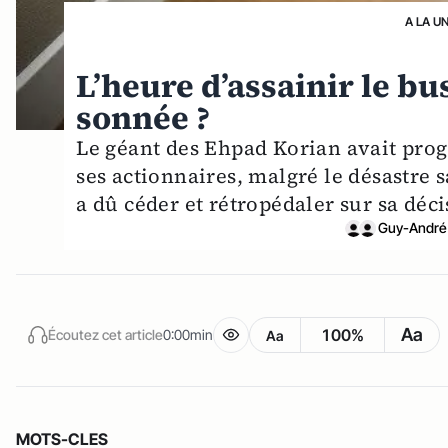
A LA U
L’heure d’assainir le bu
sonnée ?
Le géant des Ehpad Korian avait pro
ses actionnaires, malgré le désastre 
a dû céder et rétropédaler sur sa déci
Guy-André
Aa
100%
Écoutez cet article
0:00min
Aa
MOTS-CLES