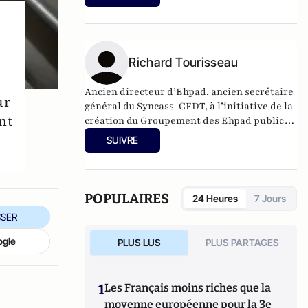
la qualité des soins.
Richard Tourisseau
Ancien directeur d’Ehpad, ancien secrétaire
ur
général du Syncass-CFDT, à l’initiative de la
nt
création du Groupement des Ehpad publics
du Val-de-Marne.
SUIVRE
POPULAIRES
24 Heures
7 Jours
SER
ogle
PLUS LUS
PLUS PARTAGES
1
Les Français moins riches que la
moyenne européenne pour la 3e