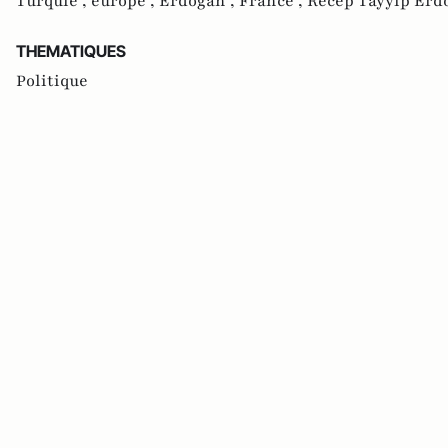
Turquie ,
europe ,
Erdogan ,
France ,
Recep Tayyip Erd
THEMATIQUES
Politique