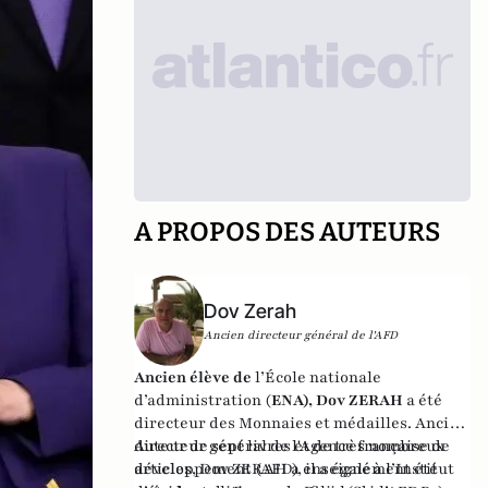
A PROPOS DES AUTEURS
Dov Zerah
Ancien directeur général de l'AFD
Ancien élève de
l’École nationale
d’administration (
ENA), Dov ZERAH
a été
directeur des Monnaies et médailles. Ancien
directeur général de l'Agence française de
Auteur de sept livres et de très nombreux
développement (AFD), il a également été
articles, Dov ZERAH a enseigné à l’Institut