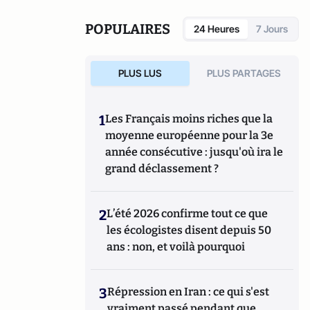
enjeux de la candidature d'Ankara
(éditions
des Syrtes) et
Le complexe occidental, petit
POPULAIRES
24 Heures
7 Jours
traité de déculpabilisation
(éditions du
Toucan),
Les vrais ennemis de l'Occident : du
rejet de la Russie à l'islamisation de nos
PLUS LUS
PLUS PARTAGES
sociétés ouvertes
(Editions du Toucan),
La
statégie de l'intimidation
(Editions de
l'Artilleur) ou bien encore
Le Projet: La
1
Les Français moins riches que la
stratégie de conquête et d'infiltration des
moyenne européenne pour la 3e
frères musulmans en France et dans le
année consécutive : jusqu'où ira le
monde
(Editions de L'Artilleur).
grand déclassement ?
2
L’été 2026 confirme tout ce que
les écologistes disent depuis 50
ans : non, et voilà pourquoi
3
Répression en Iran : ce qui s'est
vraiment passé pendant que