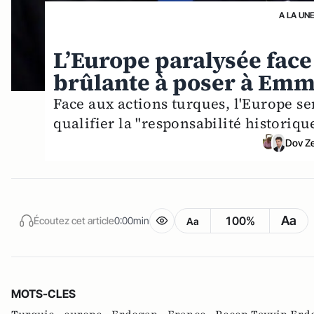
A LA UN
L’Europe paralysée face 
brûlante à poser à Em
Face aux actions turques, l'Europe se
qualifier la "responsabilité historiqu
Dov Z
Aa
100%
Écoutez cet article
0:00min
Aa
MOTS-CLES