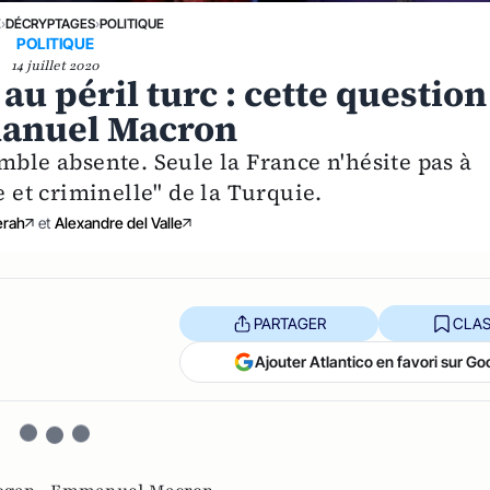
E
›
DÉCRYPTAGES
›
POLITIQUE
POLITIQUE
14 juillet 2020
au péril turc : cette question
manuel Macron
mble absente. Seule la France n'hésite pas à
e et criminelle" de la Turquie.
erah
et
Alexandre del Valle
PARTAGER
CLAS
Ajouter Atlantico en favori sur Go