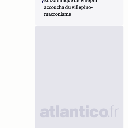
7
Et Dominique de Villepin
accoucha du villepino-
macronisme