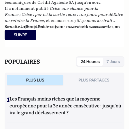
économiques de Crédit Agricole SA jusqu'en 2012.
Il a notamment publié
Crise une chance pour la
France
;
Crise : par ici la sortie
;
2012 : 100 jours pour défaire
ou refaire la France
, et en mars 2013
Si ça nous arrivait
demain...
Son site internet est le suivant :
(Plon). En
www.betbezeconseil.com
2016, il publie
La Guerre des Mondialisations
, aux
et en 2017 "La France, ce malade imaginaire"
éditions
Economica
SUIVRE
chez le même éditeur.
POPULAIRES
24 Heures
7 Jours
PLUS LUS
PLUS PARTAGES
1
Les Français moins riches que la moyenne
européenne pour la 3e année consécutive : jusqu'où
ira le grand déclassement ?