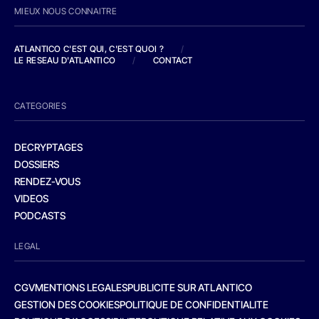
MIEUX NOUS CONNAITRE
ATLANTICO C'EST QUI, C'EST QUOI ?
/
LE RESEAU D'ATLANTICO
/
CONTACT
CATEGORIES
DECRYPTAGES
DOSSIERS
RENDEZ-VOUS
VIDEOS
PODCASTS
LEGAL
CGV
MENTIONS LEGALES
PUBLICITE SUR ATLANTICO
GESTION DES COOKIES
POLITIQUE DE CONFIDENTIALITE