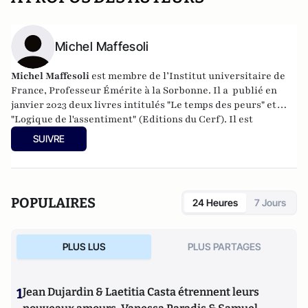
Michel Maffesoli
Michel Maffesoli
est membre de l’Institut universitaire de
France, Professeur Émérite à la Sorbonne. Il a publié en
janvier 2023 deux livres intitulés "Le temps des peurs" et
"Logique de l'assentiment" (Editions du Cerf). Il est
également l'auteur de livres encore "Écosophie" (Ed du Cerf,
SUIVRE
2017), "Êtres postmoderne" ( Ed du Cerf 2018), "La nostalgie
du sacré" ( Ed du Cerf, 2020).
POPULAIRES
24 Heures
7 Jours
PLUS LUS
PLUS PARTAGES
1
Jean Dujardin & Laetitia Casta étrennent leurs