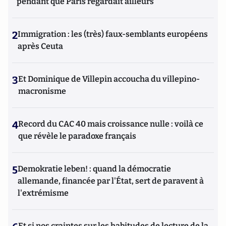
pendant que Paris regardait ailleurs
2
Immigration : les (très) faux-semblants européens
après Ceuta
3
Et Dominique de Villepin accoucha du villepino-
macronisme
4
Record du CAC 40 mais croissance nulle : voilà ce
que révèle le paradoxe français
5
Demokratie leben! : quand la démocratie
allemande, financée par l'État, sert de paravent à
l'extrémisme
Et si nos craintes sur les habitudes de lecture de la