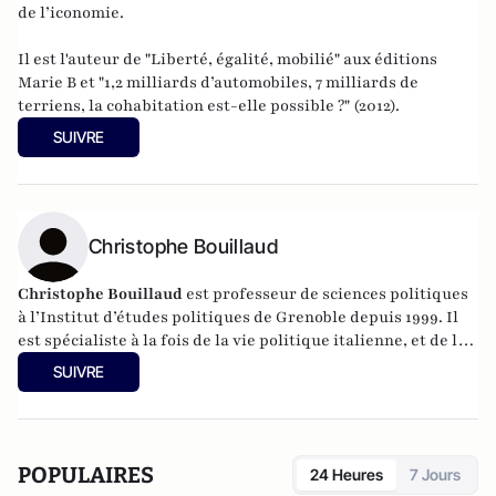
de l’iconomie.
Il est l'auteur de "
Liberté, égalité, mobilié
" aux éditions
Marie B et "
1,2 milliards d’automobiles, 7 milliards de
terriens, la cohabitation est-elle possible ?
" (2012).
SUIVRE
Christophe Bouillaud
Christophe Bouillaud
est professeur de sciences politiques
à l’Institut d’études politiques de Grenoble depuis 1999. Il
est spécialiste à la fois de la vie politique italienne, et de la
vie politique européenne, en particulier sous l’angle des
SUIVRE
partis.
POPULAIRES
24 Heures
7 Jours