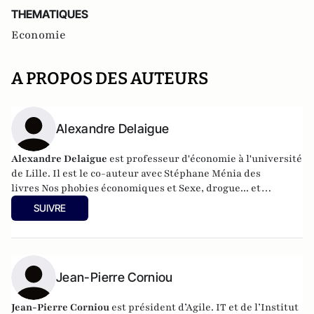
THEMATIQUES
Economie
A PROPOS DES AUTEURS
Alexandre Delaigue
Alexandre Delaigue
est
professeur d'
économie
à l'université
de Lille. Il est le co-auteur avec Stéphane Ménia des
livres
Nos phobies économiques
et
Sexe, drogue... et
économie : pas de sujet tabou pour les économistes
(parus
SUIVRE
chez Pearson). Son site :
econoclaste.net
Jean-Pierre Corniou
Jean-Pierre Corniou
est président d’Agile. IT et de l’Institut