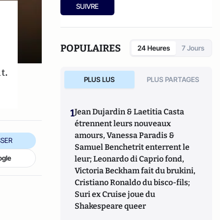
SUIVRE
POPULAIRES
24 Heures
7 Jours
t.
PLUS LUS
PLUS PARTAGES
1
Jean Dujardin & Laetitia Casta
étrennent leurs nouveaux
amours, Vanessa Paradis &
SER
Samuel Benchetrit enterrent le
ogle
leur; Leonardo di Caprio fond,
Victoria Beckham fait du brukini,
Cristiano Ronaldo du bisco-fils;
Suri ex Cruise joue du
Shakespeare queer