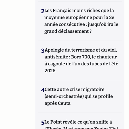
2
Les Français moins riches que la
moyenne européenne pour la 3e
année consécutive : jusqu'où ira le
grand déclassement ?
3
Apologie du terrorisme et du viol,
antisémite : Boro 700, le chanteur
à cagoule de l’un des tubes de l’été
2026
4
Cette autre crise migratoire
(semi-orchestrée) qui se profile
après Ceuta
5
Le Point révèle ce qu'on sniffe à
l'Elysée, Marianne que Xavier Niel