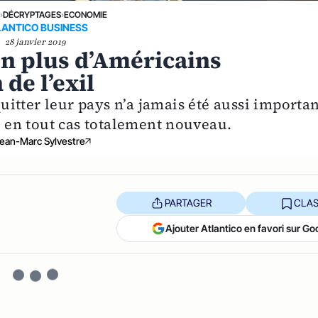
E
›
DÉCRYPTAGES
›
ECONOMIE
LANTICO BUSINESS
28 janvier 2019
 en plus d’Américains
de l’exil
itter leur pays n’a jamais été aussi importan
st en tout cas totalement nouveau.
ean-Marc Sylvestre
PARTAGER
CLAS
Ajouter Atlantico en favori sur Go