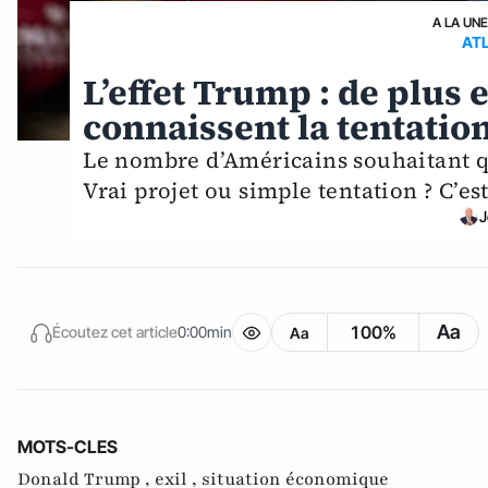
A LA UN
AT
L’effet Trump : de plus
connaissent la tentation 
Le nombre d’Américains souhaitant qu
Vrai projet ou simple tentation ? C’e
J
Aa
100%
Écoutez cet article
0:00min
Aa
MOTS-CLES
Donald Trump ,
exil ,
situation économique