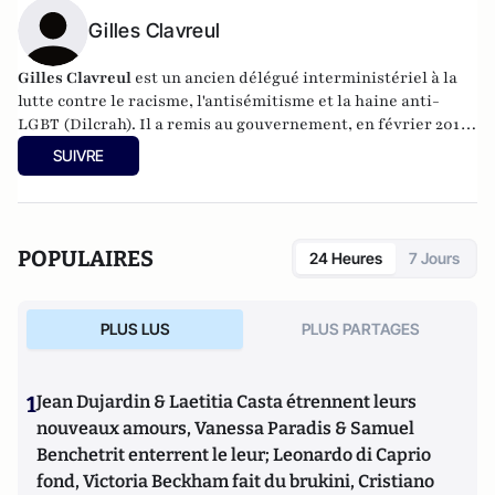
Gilles Clavreul
Gilles Clavreul
est un ancien délégué interministériel à la
lutte contre le racisme, l'antisémitisme et la haine anti-
LGBT (Dilcrah). Il a remis au gouvernement, en février 2018,
un rapport sur la laïcité. Il a cofondé en 2015 le Printemps
SUIVRE
Républicain (avec le politologue Laurent Bouvet), et lance
actuellement un think tank, "L'Aurore".
POPULAIRES
24 Heures
7 Jours
PLUS LUS
PLUS PARTAGES
1
Jean Dujardin & Laetitia Casta étrennent leurs
nouveaux amours, Vanessa Paradis & Samuel
Benchetrit enterrent le leur; Leonardo di Caprio
fond, Victoria Beckham fait du brukini, Cristiano