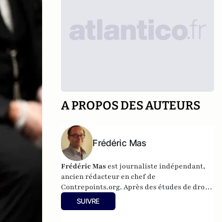
A PROPOS DES AUTEURS
Frédéric Mas
Frédéric Mas
est journaliste indépendant,
ancien rédacteur en chef de
Contrepoints.org. Après des études de droit
et de sciences politiques, il a obtenu un
SUIVRE
doctorat en philosophie politique
(Sorbonne-Universités).