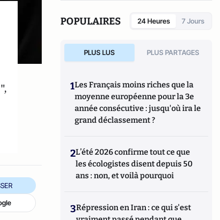
POPULAIRES
24 Heures
7 Jours
PLUS LUS
PLUS PARTAGES
1
Les Français moins riches que la
",
moyenne européenne pour la 3e
année consécutive : jusqu'où ira le
grand déclassement ?
2
L’été 2026 confirme tout ce que
les écologistes disent depuis 50
ans : non, et voilà pourquoi
SER
ogle
3
Répression en Iran : ce qui s'est
vraiment passé pendant que