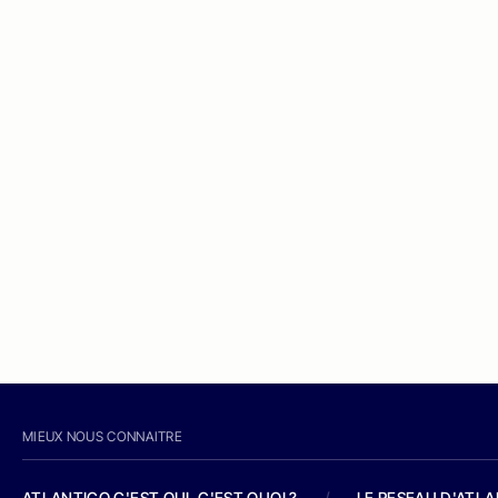
MIEUX NOUS CONNAITRE
ATLANTICO C'EST QUI, C'EST QUOI ?
/
LE RESEAU D'ATL