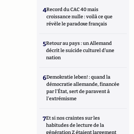
4
Record du CAC 40 mais
croissance nulle : voilà ce que
révèle le paradoxe français
5
Retour au pays : un Allemand
décrit le suicide culturel d’une
nation
6
Demokratie leben! : quand la
démocratie allemande, financée
par l'État, sert de paravent à
l'extrémisme
7
Et si nos craintes sur les
habitudes de lecture de la
génération Z étaient largement