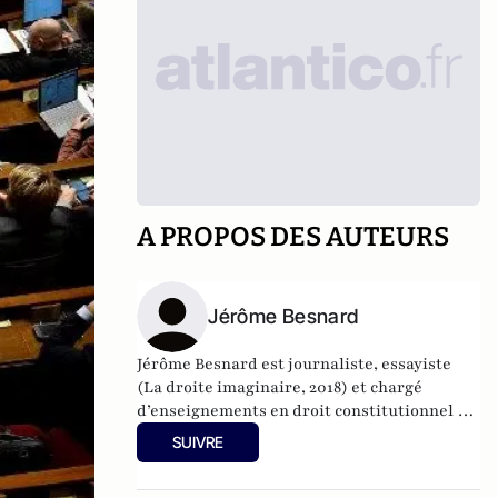
A PROPOS DES AUTEURS
Jérôme Besnard
Jérôme Besnard est journaliste, essayiste
(La droite imaginaire, 2018) et chargé
d’enseignements en droit constitutionnel à
l’Université Paris Cité.
SUIVRE