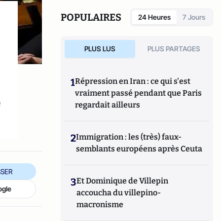
POPULAIRES
24 Heures
7 Jours
PLUS LUS
PLUS PARTAGES
1
Répression en Iran : ce qui s'est
vraiment passé pendant que Paris
e
regardait ailleurs
2
Immigration : les (très) faux-
semblants européens après Ceuta
SER
3
Et Dominique de Villepin
ogle
accoucha du villepino-
macronisme