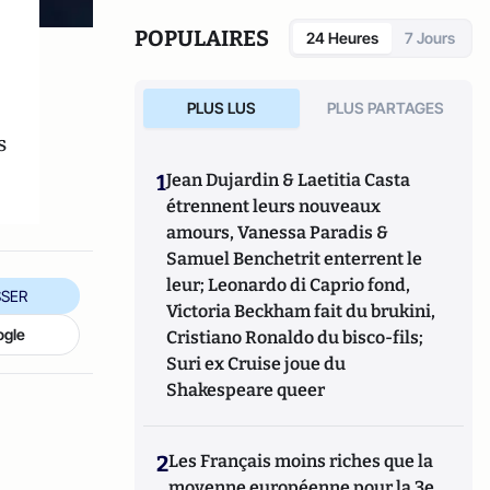
l’interlocutrice officielle de l’Organisation
des Nations unies pour la France sur ces
POPULAIRES
24 Heures
7 Jours
problématiques.
PLUS LUS
PLUS PARTAGES
s
1
Jean Dujardin & Laetitia Casta
étrennent leurs nouveaux
amours, Vanessa Paradis &
Samuel Benchetrit enterrent le
leur; Leonardo di Caprio fond,
SER
Victoria Beckham fait du brukini,
ogle
Cristiano Ronaldo du bisco-fils;
Suri ex Cruise joue du
Shakespeare queer
2
Les Français moins riches que la
moyenne européenne pour la 3e