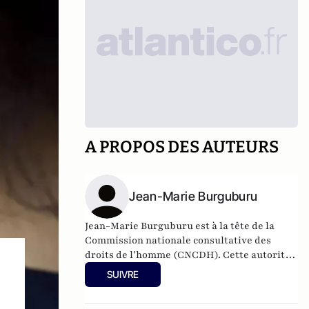
A PROPOS DES AUTEURS
Jean-Marie Burguburu
Jean-Marie Burguburu est à la tête de la
Commission nationale consultative des
droits de l’homme (CNCDH). Cette autorité
administrative indépendante conseille le
SUIVRE
gouvernement sur les questions liées aux
droits de l’homme et est également