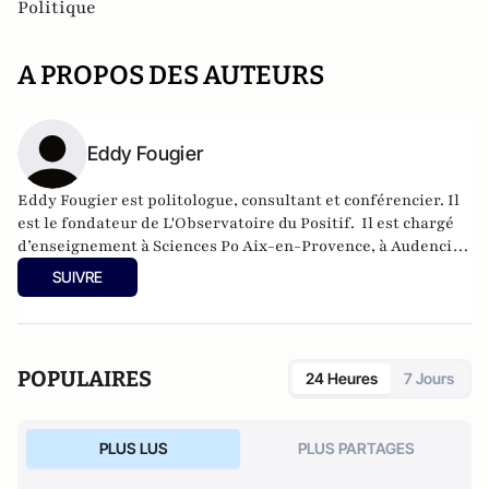
Politique
A PROPOS DES AUTEURS
Eddy Fougier
Eddy Fougier est politologue, consultant et conférencier. Il
est le fondateur de L'Observatoire du Positif.
Il est chargé
d’enseignement à Sciences Po Aix-en-Provence, à Audencia
Business School (Nantes) et à l’Institut supérieur de
SUIVRE
formation au journalisme (ISFJ, Paris).
POPULAIRES
24 Heures
7 Jours
PLUS LUS
PLUS PARTAGES