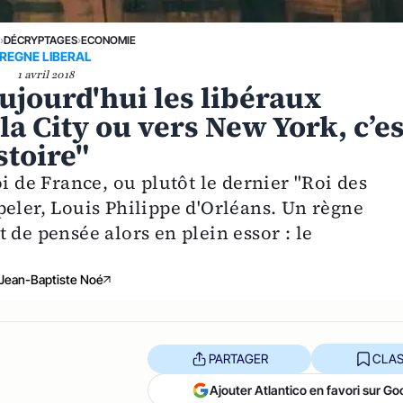
E
›
DÉCRYPTAGES
›
ECONOMIE
REGNE LIBERAL
1 avril 2018
aujourd'hui les libéraux
la City ou vers New York, c’es
stoire"
i de France, ou plutôt le dernier "Roi des
peler, Louis Philippe d'Orléans. Un règne
 de pensée alors en plein essor : le
Jean-Baptiste Noé
PARTAGER
CLAS
Ajouter Atlantico en favori sur Go