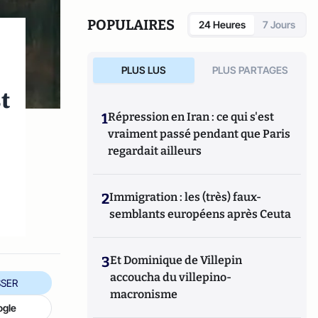
POPULAIRES
24 Heures
7 Jours
PLUS LUS
PLUS PARTAGES
t
1
Répression en Iran : ce qui s'est
vraiment passé pendant que Paris
regardait ailleurs
2
Immigration : les (très) faux-
semblants européens après Ceuta
3
Et Dominique de Villepin
accoucha du villepino-
SER
macronisme
ogle