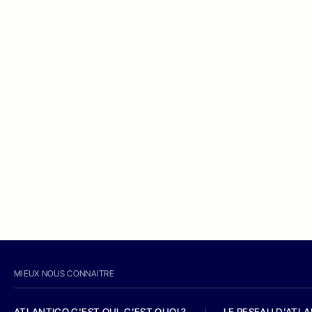
MIEUX NOUS CONNAITRE
ATLANTICO C'EST QUI, C'EST QUOI ?
/
LE RESEAU D'ATL