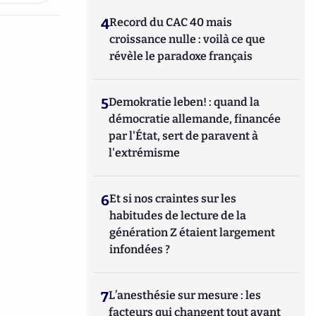
4
Record du CAC 40 mais
croissance nulle : voilà ce que
révèle le paradoxe français
5
Demokratie leben! : quand la
démocratie allemande, financée
par l'État, sert de paravent à
l'extrémisme
6
Et si nos craintes sur les
habitudes de lecture de la
génération Z étaient largement
infondées ?
7
L’anesthésie sur mesure : les
facteurs qui changent tout avant