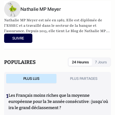
Nathalie MP Meyer
Nathalie MP Meyer est née en 1962. Elle est diplômée de
l’ESSEC et a travaillé dans le secteur de la banque et
l’assurance. Depuis 2015, elle tient Le Blog de Nathalie MP
avec l’objectif de faire connaître le libéralisme et
SUIVRE
d’expliquer en quoi il constituerait une réponse adaptée aux
problèmes actuels de la France aussi bien sur le plan des
libertés individuelles que sur celui de la prospérité
économique générale.
POPULAIRES
24 Heures
7 Jours
https://leblogdenathaliemp.com/
PLUS LUS
PLUS PARTAGES
1
Les Français moins riches que la moyenne
européenne pour la 3e année consécutive : jusqu'où
ira le grand déclassement ?