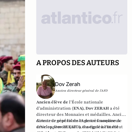
A PROPOS DES AUTEURS
Dov Zerah
Ancien directeur général de l'AFD
Ancien élève de
l’École nationale
d’administration (
ENA), Dov ZERAH
a été
directeur des Monnaies et médailles. Ancien
directeur général de l'Agence française de
Auteur de sept livres et de très nombreux
développement (AFD), il a également été
articles, Dov ZERAH a enseigné à l’Institut