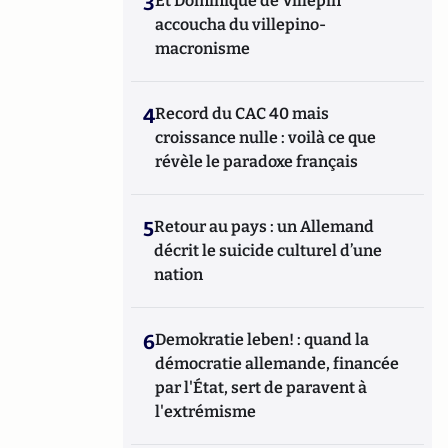
3
Et Dominique de Villepin
accoucha du villepino-
macronisme
4
Record du CAC 40 mais
croissance nulle : voilà ce que
révèle le paradoxe français
5
Retour au pays : un Allemand
décrit le suicide culturel d’une
nation
6
Demokratie leben! : quand la
démocratie allemande, financée
par l'État, sert de paravent à
l'extrémisme