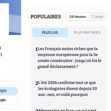
Pays-Bas, spécificité nationale ou paradigme
européen
(Fondapol, 2024).
POPULAIRES
24 Heures
7 Jours
PLUS LUS
PLUS PARTAGES
a
1
Les Français moins riches que la
t
moyenne européenne pour la 3e
année consécutive : jusqu'où ira le
grand déclassement ?
2
L’été 2026 confirme tout ce que
les écologistes disent depuis 50
SER
ans : non, et voilà pourquoi
ogle
Répression en Iran : ce qui s'est