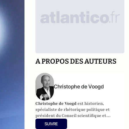
A PROPOS DES AUTEURS
Christophe de Voogd
Christophe de Voogd
est historien,
spécialiste de rhétorique politique et
président du Conseil scientifique et
d'évaluation de la Fondapol. Son dernier
SUIVRE
ouvrage publié est
Victoire populiste aux