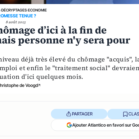
E
›
DÉCRYPTAGES
›
ECONOMIE
ROMESSE TENUE ?
8 août 2013
ômage d’ici à la fin de
 mais personne n'y sera pour
iveau déjà très élevé du chômage "acquis", l
emploi et enfin le "traitement social" devraien
uation d’ici quelques mois.
hristophe de Voogd
PARTAGER
CLAS
Ajouter Atlantico en favori sur Go