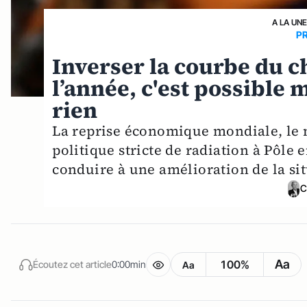
A LA UN
P
Inverser la courbe du ch
l’année, c'est possible
rien
La reprise économique mondiale, le n
politique stricte de radiation à Pôle 
conduire à une amélioration de la sit
C
Aa
100%
Écoutez cet article
0:00min
Aa