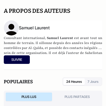
A PROPOS DES AUTEURS
Samuel Laurent
Consultant international,
Samuel Laurent
est avant tout un
homme de terrain. Il sillonne depuis des années les régions
contrôlées par Al-Qaïda, et possède des contacts inégalés au
sein de cette organisation. Il est déjà l’auteur de Sahelistan
(Seuil, 2013), salué par la critique.
SUIVRE
POPULAIRES
24 Heures
7 Jours
PLUS LUS
PLUS PARTAGES