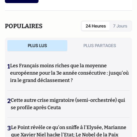
Paugam, journaliste et écrivain, et son fils, Gabriel
Lecarpentier-Paugam, 23 ans, en Master d'école de
commerce, et grand amateur de One Man Shows.
POPULAIRES
24 Heures
7 Jours
PLUS LUS
PLUS PARTAGES
1
Les Français moins riches que la moyenne
européenne pour la 3e année consécutive : jusqu'où
ira le grand déclassement ?
2
Cette autre crise migratoire (semi-orchestrée) qui
se profile après Ceuta
3
Le Point révèle ce qu'on sniffe à l'Elysée, Marianne
que Xavier Niel hacke l'Etat; Le Nobel de la Paix