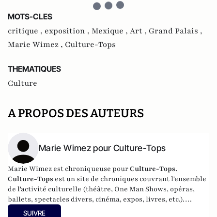
MOTS-CLES
critique ,
exposition ,
Mexique ,
Art ,
Grand Palais ,
Marie Wimez ,
Culture-Tops
THEMATIQUES
Culture
A PROPOS DES AUTEURS
Marie Wimez pour Culture-Tops
Marie Wimez est chroniqueuse pour
Culture-Tops.
Culture-Tops
est un site de chroniques couvrant l'ensemble
de l'activité culturelle (théâtre, One Man Shows, opéras,
ballets, spectacles divers, cinéma, expos, livres, etc.).
Culture-Tops a été créé en novembre 2013 par Jacques
SUIVRE