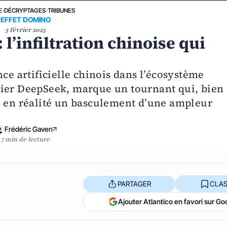
E
›
DÉCRYPTAGES
›
TRIBUNES
EFFET DOMINO
3 février 2025
: l’infiltration chinoise qui
nce artificielle chinois dans l’écosystème
lier DeepSeek, marque un tournant qui, bien
e en réalité un basculement d’une ampleur
Frédéric Gaven
7 min de lecture
PARTAGER
CLAS
Ajouter Atlantico en favori sur Go