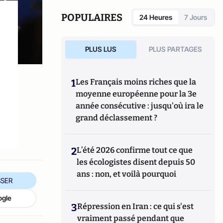
POPULAIRES
24 Heures
7 Jours
PLUS LUS
PLUS PARTAGES
1
Les Français moins riches que la
moyenne européenne pour la 3e
année consécutive : jusqu'où ira le
grand déclassement ?
2
L’été 2026 confirme tout ce que
les écologistes disent depuis 50
ans : non, et voilà pourquoi
SER
ogle
3
Répression en Iran : ce qui s'est
vraiment passé pendant que