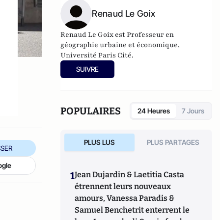
Renaud Le Goix
s
Renaud Le Goix est Professeur en
géographie urbaine et économique,
Université Paris Cité.
SUIVRE
POPULAIRES
24 Heures
7 Jours
PLUS LUS
PLUS PARTAGES
SER
ogle
1
Jean Dujardin & Laetitia Casta
étrennent leurs nouveaux
amours, Vanessa Paradis &
Samuel Benchetrit enterrent le