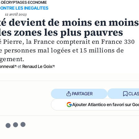
E
›
DÉCRYPTAGES
›
ECONOMIE
ONTRE LES INEGALITES
12 avril 2023
té devient de moins en moin
es zones les plus pauvres
é Pierre, la France compterait en France 330
e personnes mal logées et 15 millions de
ogement.
onneval
et
Renaud Le Goix
PARTAGER
CLAS
Ajouter Atlantico en favori sur Go