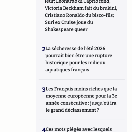
leur; Leonardo di Caprio fond,
Victoria Beckham fait du brukini,
Cristiano Ronaldo du bisco-fils;
Suri ex Cruise joue du
Shakespeare queer
2
La sécheresse de l’été 2026
pourrait bien être une rupture
historique pour les milieux
aquatiques français
3
Les Français moins riches que la
moyenne européenne pour la 3e
année consécutive : jusqu'où ira
le grand déclassement ?
4
Ces mots piégés avec lesquels