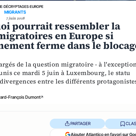
NE
›
DÉCRYPTAGES
›
EUROPE
MIGRANTS
7 juin 2018
uoi pourrait ressembler la
 migratoires en Europe si
êmement ferme dans le blocag
rgés de la question migratoire - à l'exceptio
éunis ce mardi 5 juin à Luxembourg, le statu
 divergences entre les différents protagoniste
ard-François Dumont
PARTAGER
CLAS
Ajouter Atlantico en favori sur Go