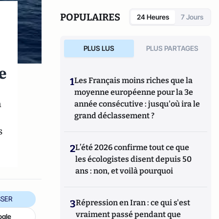
Géopolitique de l’Europe
(Armand Colin).
POPULAIRES
24 Heures
7 Jours
PLUS LUS
PLUS PARTAGES
e
1
Les Français moins riches que la
moyenne européenne pour la 3e
n
année consécutive : jusqu'où ira le
grand déclassement ?
s
2
L’été 2026 confirme tout ce que
les écologistes disent depuis 50
ans : non, et voilà pourquoi
SER
3
Répression en Iran : ce qui s'est
vraiment passé pendant que
ogle