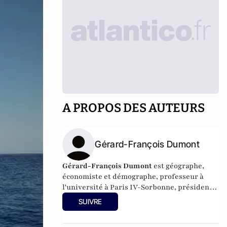
A PROPOS DES AUTEURS
Gérard-François Dumont
Gérard-François Dumont
est géographe,
économiste et démographe, professeur à
l'université à Paris IV-Sorbonne, président
de la revue
Population & Avenir
, auteur
SUIVRE
notamment de
Populations et Territoires de
France en 2030
(L’Harmattan),
et
de