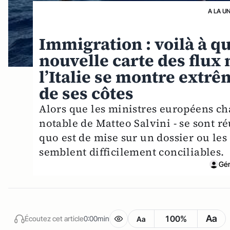
A LA U
Immigration : voilà à q
nouvelle carte des flux
l’Italie se montre extr
de ses côtes
Alors que les ministres européens cha
notable de Matteo Salvini - se sont r
quo est de mise sur un dossier ou les
semblent difficilement conciliables.
Gér
Aa
100%
Écoutez cet article
0:00min
Aa