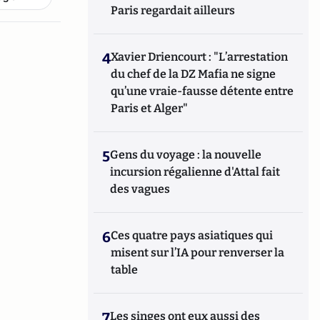
Paris regardait ailleurs
4
Xavier Driencourt : "L’arrestation
du chef de la DZ Mafia ne signe
qu’une vraie-fausse détente entre
Paris et Alger"
5
Gens du voyage : la nouvelle
incursion régalienne d'Attal fait
des vagues
6
Ces quatre pays asiatiques qui
misent sur l’IA pour renverser la
table
7
Les singes ont eux aussi des