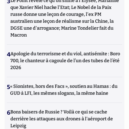
3
Le Point révèle ce qu'on sniffe à l'Elysée, Marianne
que Xavier Niel hacke l'Etat; Le Nobel de la Paix
russe donne une leçon de courage, l'ex PM
australien une leçon de réalisme sur la Chine, la
DGSE une d'arrogance; Marine Tondelier fait du
Macron
4
Apologie du terrorisme et du viol, antisémite : Boro
700, le chanteur à cagoule de l’un des tubes de l’été
2026
5
« Sionistes, hors des Facs », soutien au Hamas : du
GUD à LFI, les mêmes slogans, la même haine
6
Bons baisers de Russie ? Voilà ce qui se cache
derrière les attaques aux drones à l'aéroport de
Leipzig