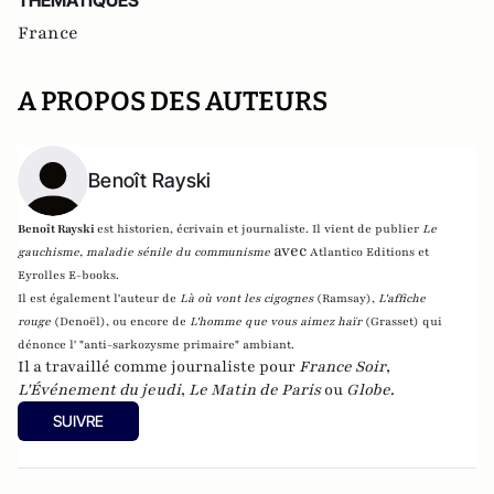
THEMATIQUES
France
A PROPOS DES AUTEURS
Benoît Rayski
Benoît Rayski
est historien, écrivain et journaliste. Il vient de publier
Le
avec
gauchisme, maladie sénile du communisme
Atlantico Editions et
Eyrolles E-books.
Il est également l'auteur de
Là où vont les cigognes
(Ramsay),
L'affiche
rouge
(Denoël), ou encore de
L'homme que vous aimez haïr
(Grasset)
qui
dénonce l' "anti-sarkozysme primaire" ambiant.
Il a travaillé comme journaliste pour
France Soir
,
L'Événement du jeudi
,
Le Matin de Paris
ou
Globe
.
SUIVRE