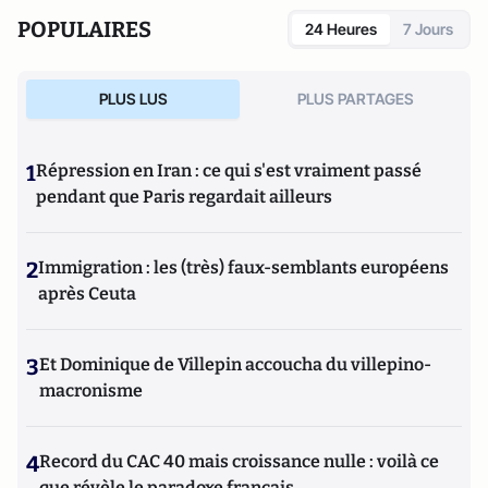
POPULAIRES
24 Heures
7 Jours
PLUS LUS
PLUS PARTAGES
1
Répression en Iran : ce qui s'est vraiment passé
pendant que Paris regardait ailleurs
2
Immigration : les (très) faux-semblants européens
après Ceuta
3
Et Dominique de Villepin accoucha du villepino-
macronisme
4
Record du CAC 40 mais croissance nulle : voilà ce
que révèle le paradoxe français