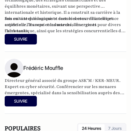
technologique, des stratégies commerciales et des
équilibres monétaires, suivant une perspective
internationale et historique. Il a construit sa carrière à la
fois en tant qu’économiste dans le secteur financier et
Son suivi technologique et sectoriel couvre l’intelligence
expert sur l’Europe et les marchés émergents pour divers
artificielle, les semi-conducteurs, l’énergie et
think tanks.
l’aéronautique, ainsi que les stratégies concurrentielles des
grandes puissances dans ces domaines. Ingénieur de l’ISAE-
SUIVRE
Supaéro, il est également titulaire d’un master de l’École
d’économie de Toulouse et d’un doctorat de l’EHESS.
Frédéric Mouffle
Directeur général associé du groupe ASK’M / KER-MEUR.
Expert en cyber sécurité. Conférencier sur les menaces
émergentes, spécialisé dans la sensibilisation auprès des
entreprises. Retrouvez le site de Frédéric Mouffle :
SUIVRE
https://www.kermeur.com/
POPULAIRES
24 Heures
7 Jours