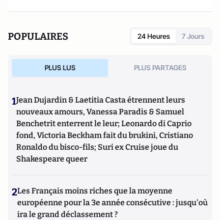
grande expérience de la téléphonie et a suivi toutes les
évolutions de la ToIP.
POPULAIRES
24 Heures
7 Jours
Il est également acteur amateur de théâtre et appartient à
la troupe du
théâtre de la griffe
.
PLUS LUS
PLUS PARTAGES
Il est notamment l'auteur de
Téléphonie sur l'IP (ToIP).
1
Jean Dujardin & Laetitia Casta étrennent leurs
nouveaux amours, Vanessa Paradis & Samuel
Benchetrit enterrent le leur; Leonardo di Caprio
fond, Victoria Beckham fait du brukini, Cristiano
Ronaldo du bisco-fils; Suri ex Cruise joue du
Shakespeare queer
2
Les Français moins riches que la moyenne
européenne pour la 3e année consécutive : jusqu'où
ira le grand déclassement ?