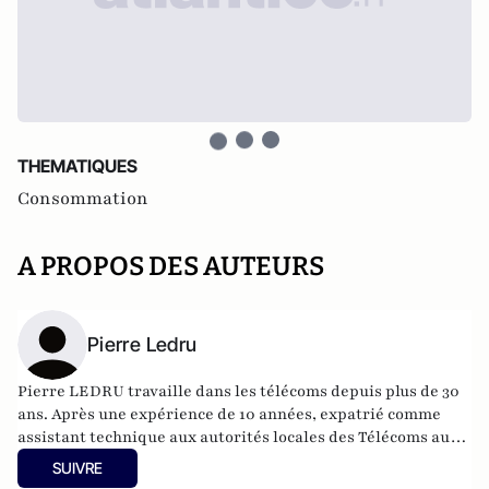
THEMATIQUES
Consommation
A PROPOS DES AUTEURS
Pierre Ledru
Pierre LEDRU
travaille dans les télécoms depuis plus de 30
ans. Après une expérience de 10 années, expatrié comme
assistant technique aux autorités locales des Télécoms au
Yémen, il devient formateur puis formateur-développeur à
SUIVRE
l’institut de formation Alcatel-Lucent. Il possède une