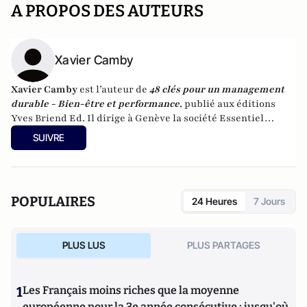
A PROPOS DES AUTEURS
Xavier Camby
Xavier Camby
est l’auteur de
48 clés pour un management
durable - Bien-être et performance
, publié aux éditions
Yves Briend Ed.
Il dirige à Genève la société Essentiel
Management qui intervient en Belgique, en France, au
SUIVRE
Québec et en Suisse. Il anime également
le site Essentiel
Management
.
POPULAIRES
24 Heures
7 Jours
PLUS LUS
PLUS PARTAGES
1
Les Français moins riches que la moyenne
européenne pour la 3e année consécutive : jusqu'où