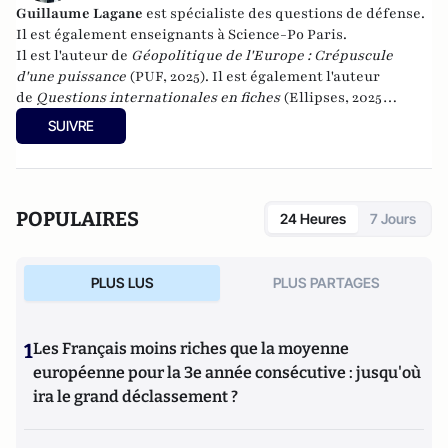
Guillaume Lagane
est spécialiste des questions de défense.
Il est également enseignants à Science-Po Paris.
Il est l'auteur de
Géopolitique de l'Europe : Crépuscule
d'une puissance
(PUF, 2025). Il est également l'auteur
de
Questions internationales en fiches
(Ellipses, 2025
(cinquième édition)) et de
Théories des relations
SUIVRE
internationales
(Ellipses 2016).
POPULAIRES
24 Heures
7 Jours
PLUS LUS
PLUS PARTAGES
1
Les Français moins riches que la moyenne
européenne pour la 3e année consécutive : jusqu'où
ira le grand déclassement ?