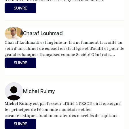
SUIVRE
Charaf Louhmadi
Charaf Louhmadi est ingénieur. Il a notamment travaillé au
sein d'un cabinet de conseil en stratégie et d'audit et pour de
grandes banques françaises comme Société Générale,
Natixis, Crédit Agricole et BPCE SA à travers des missions en
SUIVRE
analyse quantitative, ALM, risques de
marchés/contrepartie. Il est l’auteur du livre « Fragments
d'histoire des crises financières ».
Michel Ruimy
Michel Ruimy
est professeur affilié à l’ESCP, où il enseigne
les principes de l’économie monétaire et les
caractéristiques fondamentales des marchés de capitaux.
SUIVRE