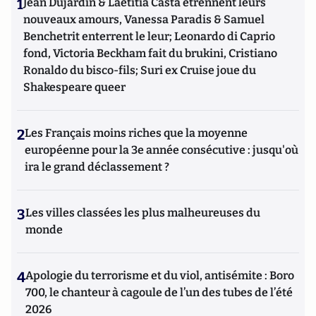
1
Jean Dujardin & Laetitia Casta étrennent leurs
nouveaux amours, Vanessa Paradis & Samuel
Benchetrit enterrent le leur; Leonardo di Caprio
fond, Victoria Beckham fait du brukini, Cristiano
Ronaldo du bisco-fils; Suri ex Cruise joue du
Shakespeare queer
2
Les Français moins riches que la moyenne
européenne pour la 3e année consécutive : jusqu'où
ira le grand déclassement ?
3
Les villes classées les plus malheureuses du
monde
4
Apologie du terrorisme et du viol, antisémite : Boro
700, le chanteur à cagoule de l’un des tubes de l’été
2026