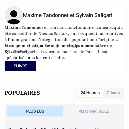
Maxime Tandonnet et Sylvain Saligari
Maxime Tandonnet
est un haut fonctionnaire français, qui a
été conseiller de Nicolas Sarkozy sur les
questions relatives
à l’immigration, l’intégration des populations d’origine
étrangère, ainsi que les sujets relatifs au ministère de
Il commente l'actualité sur son
blog personnel
.
l’Intérieur.
Sylvain Saligari
est
avocat au barreau de Paris
. Il est
spécialisé dans le droit d'asile.
SUIVRE
POPULAIRES
24 Heures
7 Jours
PLUS LUS
PLUS PARTAGES