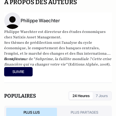
A PROPOS DES AUTEURS
Philippe Waechter
Philippe Waechter est directeur des études économiques
chez
Natixis Asset Management
.
Ses thèmes de prédilection sont l'analyse du cycle
économique, le comportement des banques centrales,
l'emploi, et le marché des changes et des flux internationaux
de capitaux.
Il est l'auteur de "
Subprime, la faillite mondiale ? Cette crise
financière qui va changer votre vie
"
(Editions Alphée, 2008).
SUIVRE
POPULAIRES
24 Heures
7 Jours
PLUS LUS
PLUS PARTAGES