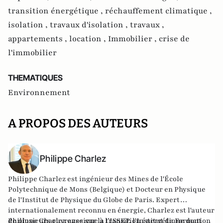
transition énergétique ,
réchauffement climatique ,
isolation ,
travaux d'isolation ,
travaux ,
appartements ,
location ,
Immobilier ,
crise de
l'immobilier
THEMATIQUES
Environnement
A PROPOS DES AUTEURS
Philippe Charlez
Philippe Charlez est ingénieur des Mines de l'École
Polytechnique de Mons (Belgique) et Docteur en Physique
de l'Institut de Physique du Globe de Paris. Expert
internationalement reconnu en énergie, Charlez est l'auteur
de plusieurs ouvrages sur la transition énergétique dont
Philippe Charlez enseigne à l’ISSEP, l'Institut de Formation