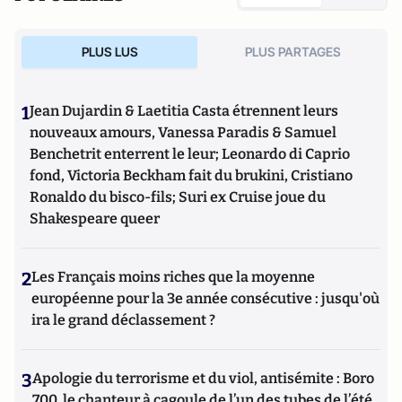
PLUS LUS
PLUS PARTAGES
1
Jean Dujardin & Laetitia Casta étrennent leurs
nouveaux amours, Vanessa Paradis & Samuel
Benchetrit enterrent le leur; Leonardo di Caprio
fond, Victoria Beckham fait du brukini, Cristiano
Ronaldo du bisco-fils; Suri ex Cruise joue du
Shakespeare queer
2
Les Français moins riches que la moyenne
européenne pour la 3e année consécutive : jusqu'où
ira le grand déclassement ?
3
Apologie du terrorisme et du viol, antisémite : Boro
700, le chanteur à cagoule de l’un des tubes de l’été