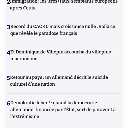
2
Immigration : les (très) faux-semblants européens
après Ceuta
3
Record du CAC 40 mais croissance nulle : voilà ce
que révèle le paradoxe français
4
Et Dominique de Villepin accoucha du villepino-
macronisme
5
Retour au pays : un Allemand décrit le suicide
culturel d’une nation
6
Demokratie leben! : quand la démocratie
allemande, financée par l'État, sert de paravent à
l'extrémisme