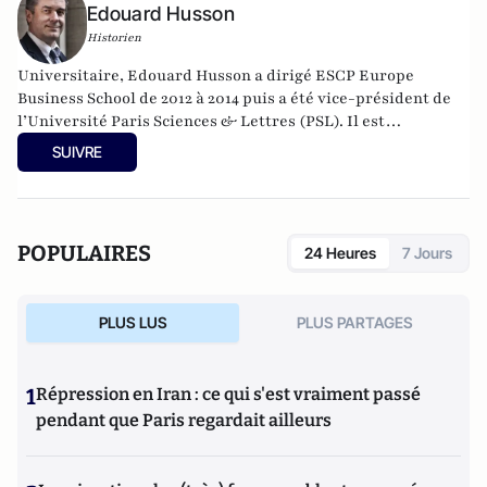
Edouard Husson
Historien
Universitaire, Edouard Husson a dirigé
ESCP Europe
Business School
de 2012 à 2014
puis a été vice-président de
l’Université Paris Sciences & Lettres (
PSL
). Il est
actuellement professeur à l’Institut Franco-Allemand
SUIVRE
d’Etudes Européennes (à l’Université de Cergy-Pontoise).
Spécialiste de l’histoire de l’Allemagne et de l’Europe, il
travaille en particulier sur la modernisation politique des
sociétés depuis la Révolution française. Il est l’auteur
POPULAIRES
24 Heures
7 Jours
d’ouvrages et de nombreux articles sur l’histoire de
l’Allemagne depuis la Révolution française, l’histoire des
mondialisations, l’histoire de la monnaie, l’histoire du
PLUS LUS
PLUS PARTAGES
nazisme et des autres violences de masse au XXème siècle
ou l’histoire des relations internationales et des conflits
contemporains. Il écrit en ce moment une biographie de
1
Répression en Iran : ce qui s'est vraiment passé
Benjamin Disraëli.
pendant que Paris regardait ailleurs