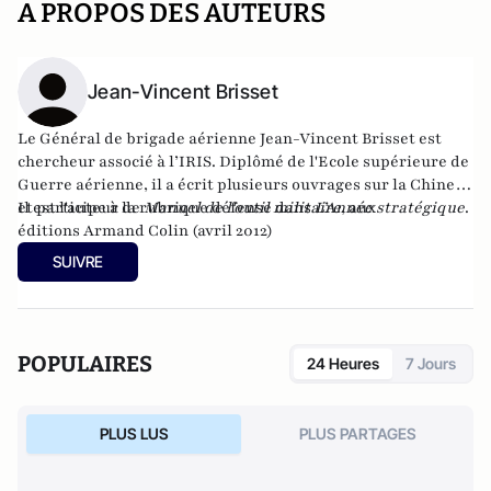
A PROPOS DES AUTEURS
Jean-Vincent Brisset
Le Général de brigade aérienne Jean-Vincent Brisset est
chercheur associé à l’IRIS. Diplômé de l'Ecole supérieure de
Guerre aérienne, il a écrit plusieurs ouvrages sur la Chine,
et participe à la rubrique défense dans
Il est l'auteur de
Manuel de l'outil militaire
L’Année stratégique
, aux
.
éditions Armand Colin (avril 2012)
SUIVRE
POPULAIRES
24 Heures
7 Jours
PLUS LUS
PLUS PARTAGES