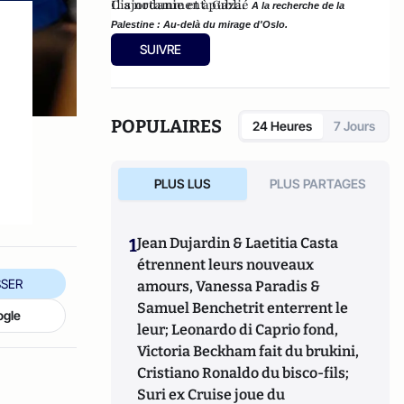
Il a notamment publié
Cisjordanie et à Gaza.
A la recherche de la
Palestine : Au-delà du mirage d'Oslo.
SUIVRE
POPULAIRES
24 Heures
7 Jours
t
PLUS LUS
PLUS PARTAGES
1
Jean Dujardin & Laetitia Casta
étrennent leurs nouveaux
SER
amours, Vanessa Paradis &
Samuel Benchetrit enterrent le
ogle
leur; Leonardo di Caprio fond,
Victoria Beckham fait du brukini,
Cristiano Ronaldo du bisco-fils;
Suri ex Cruise joue du