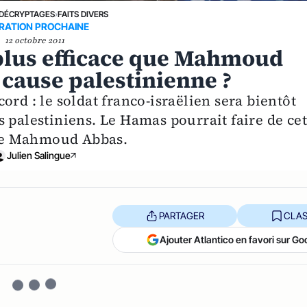
DÉCRYPTAGES
›
FAITS DIVERS
ERATION PROCHAINE
12 octobre 2011
 plus efficace que Mahmoud
cause palestinienne ?
ord : le soldat franco-israëlien sera bientôt
 palestiniens. Le Hamas pourrait faire de ce
re Mahmoud Abbas.
Julien Salingue
PARTAGER
CLAS
Ajouter Atlantico en favori sur Go