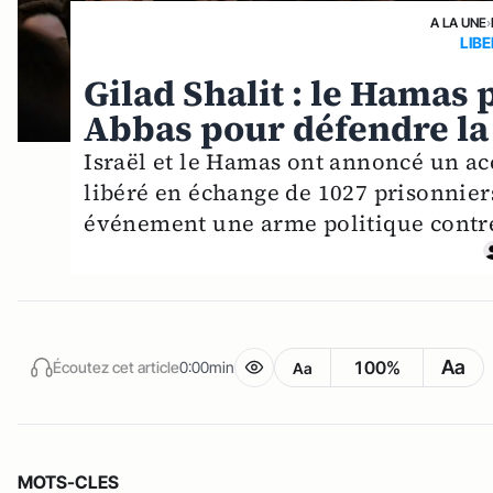
A LA UNE
›
LIB
Gilad Shalit : le Hamas
Abbas pour défendre la 
Israël et le Hamas ont annoncé un acc
libéré en échange de 1027 prisonniers
événement une arme politique cont
Aa
100%
Écoutez cet article
0:00min
Aa
MOTS-CLES