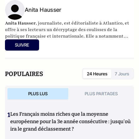
Anita Hausser
Anita Hausser
, journaliste, est éditorialiste à Atlantico, et
offre à ses lecteurs un décryptage des coulisses de la
politique française et internationale. Elle a notamment
publié
Sarkozy, itinéraire d'une ambition
(Editions
SUIVRE
l'Archipel, 2003). Elle a également réalisé les documentaires
Femme députée, un homme comme les autres ?
(2014) et
Bruno Le Maire, l'Affranchi
(2015).
POPULAIRES
24 Heures
7 Jours
PLUS LUS
PLUS PARTAGES
1
Les Français moins riches que la moyenne
européenne pour la 3e année consécutive : jusqu'où
ira le grand déclassement ?