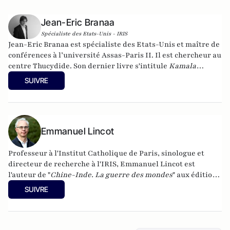
Jean-Eric Branaa
Spécialiste des Etats-Unis - IRIS
Jean-Eric Branaa est spécialiste des Etats-Unis et maître de
conférences à l’université Assas-Paris II. Il est chercheur au
centre Thucydide. Son dernier livre s'intitule
Kamala
Harris, l'Amérique du futur
(Nouveau Monde éditions,
SUIVRE
collection Chronos, poche, 2024). Il est également l'auteur de
Hillary, une présidente des Etats-Unis
(Eyrolles, 2015),
Qui
veut la peau du Parti républicain ? L’incroyable Donald
Trump
(Passy, 2016),
Trumpland, portrait d'une Amérique
divisée
(Privat, 2017),
Emmanuel Lincot
1968: Quand l'Amérique
gronde
(Privat, 2018),
Et s’il gagnait encore ?
(VA éditions,
2018),
Joe Biden : le 3e mandat de Barack Obama
(VA éditions,
Professeur à l'Institut Catholique de Paris, sinologue et
2019), la
biographie de Joe Biden
(Nouveau Monde, 2020) et
directeur de recherche à l'IRIS, Emmanuel Lincot est
Géopolitique des Etats-Unis
(Puf, 2022).
l'auteur de "
Chine-Inde. La guerre des mondes
" aux éditions
Le Cerf (à paraître le 27 février).
SUIVRE