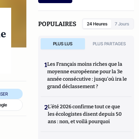
etc.).
POPULAIRES
24 Heures
7 Jours
ie
PLUS LUS
PLUS PARTAGES
1
Les Français moins riches que la
moyenne européenne pour la 3e
année consécutive : jusqu'où ira le
grand déclassement ?
SER
ogle
2
L’été 2026 confirme tout ce que
les écologistes disent depuis 50
ans : non, et voilà pourquoi