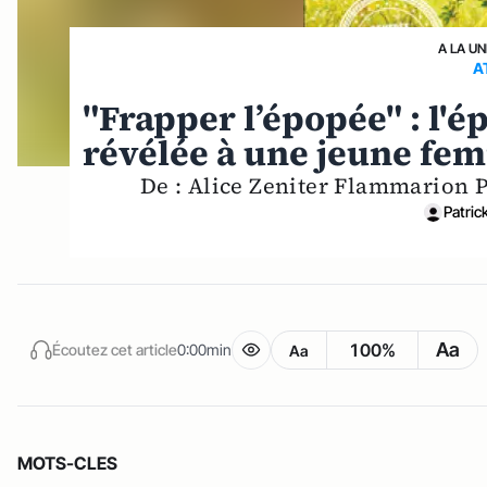
A LA UN
A
"Frapper l’épopée" : l'
révélée à une jeune fem
De : Alice Zeniter Flammarion P
Patric
Aa
100%
Écoutez cet article
0:00min
Aa
MOTS-CLES