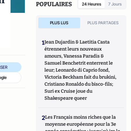
ir
POPULAIRES
24 Heures
7 Jours
PLUS LUS
PLUS PARTAGES
1
Jean Dujardin & Laetitia Casta
étrennent leurs nouveaux
amours, Vanessa Paradis &
Samuel Benchetrit enterrent le
SER
leur; Leonardo di Caprio fond,
Victoria Beckham fait du brukini,
ogle
Cristiano Ronaldo du bisco-fils;
Suri ex Cruise joue du
Shakespeare queer
2
Les Français moins riches que la
moyenne européenne pour la 3e