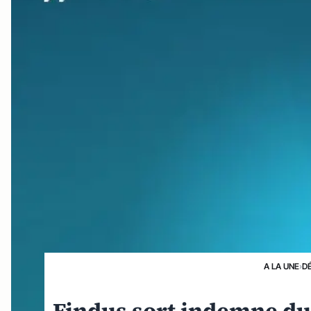
A LA UNE
›
D