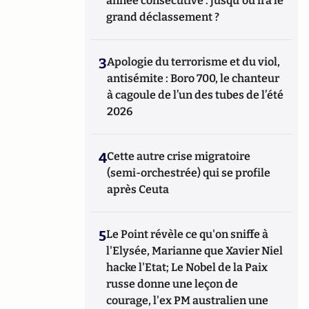
année consécutive : jusqu'où ira le
grand déclassement ?
3
Apologie du terrorisme et du viol,
antisémite : Boro 700, le chanteur
à cagoule de l’un des tubes de l’été
2026
4
Cette autre crise migratoire
(semi-orchestrée) qui se profile
après Ceuta
5
Le Point révèle ce qu'on sniffe à
l'Elysée, Marianne que Xavier Niel
hacke l'Etat; Le Nobel de la Paix
russe donne une leçon de
courage, l'ex PM australien une