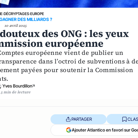
NE
›
DÉCRYPTAGES
›
EUROPE
 GAGNER DES MILLIARDS ?
10 avril 2025
outeux des ONG : les yeux
ommission européenne
s Comptes européenne vient de publier un
ransparence dans l’octroi de subventions à d
lement payées pour soutenir la Commission
ts.
Yves Bourdillon
5 min de lecture
PARTAGER
CLAS
Ajouter Atlantico en favori sur Go