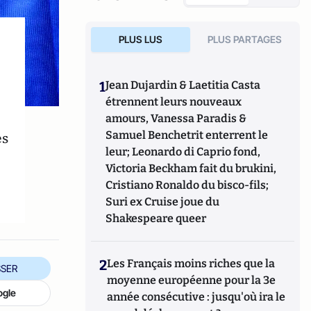
PLUS LUS
PLUS PARTAGES
1
Jean Dujardin & Laetitia Casta
étrennent leurs nouveaux
amours, Vanessa Paradis &
es
Samuel Benchetrit enterrent le
leur; Leonardo di Caprio fond,
Victoria Beckham fait du brukini,
Cristiano Ronaldo du bisco-fils;
Suri ex Cruise joue du
Shakespeare queer
2
Les Français moins riches que la
SER
moyenne européenne pour la 3e
ogle
année consécutive : jusqu'où ira le