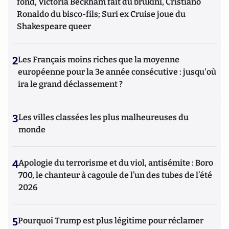
fond, Victoria Beckham fait du brukini, Cristiano
Ronaldo du bisco-fils; Suri ex Cruise joue du
Shakespeare queer
2
Les Français moins riches que la moyenne
européenne pour la 3e année consécutive : jusqu'où
ira le grand déclassement ?
3
Les villes classées les plus malheureuses du
monde
4
Apologie du terrorisme et du viol, antisémite : Boro
700, le chanteur à cagoule de l’un des tubes de l’été
2026
5
Pourquoi Trump est plus légitime pour réclamer