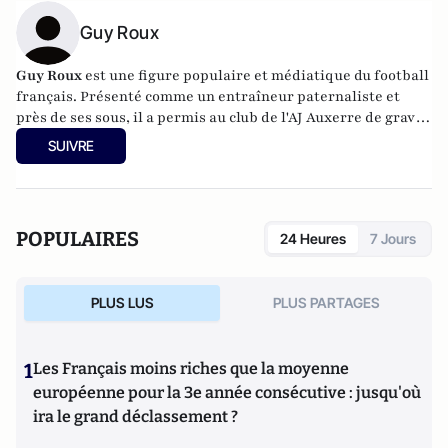
Guy Roux
Guy Roux
est une figure populaire et médiatique du football
français. Présenté comme un entraîneur paternaliste et
près de ses sous, il a permis au club de l'AJ Auxerre de gravir
tous les échelons du football français, du championnat
SUIVRE
régional au championnat de France amateur, jusqu'à la
deuxième et à la première division professionnelle en 1980.
POPULAIRES
24 Heures
7 Jours
PLUS LUS
PLUS PARTAGES
1
Les Français moins riches que la moyenne
européenne pour la 3e année consécutive : jusqu'où
ira le grand déclassement ?