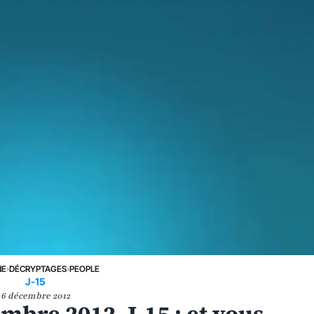
NE
›
DÉCRYPTAGES
›
PEOPLE
J-15
6 décembre 2012