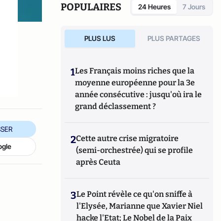
POPULAIRES
24 Heures
7 Jours
PLUS LUS
PLUS PARTAGES
,
1
Les Français moins riches que la
moyenne européenne pour la 3e
année consécutive : jusqu'où ira le
grand déclassement ?
SER
2
Cette autre crise migratoire
ogle
(semi-orchestrée) qui se profile
après Ceuta
3
Le Point révèle ce qu'on sniffe à
l'Elysée, Marianne que Xavier Niel
hacke l'Etat; Le Nobel de la Paix