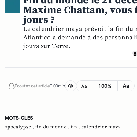
Fin du monde le 21 déce
Maxime Chattam, vous f
jours ?
Le calendrier maya prévoit la fin du
Atlantico a demandé à des personnalit
jours sur Terre.
Aa
100%
Écoutez cet article
0:00min
Aa
MOTS-CLES
apocalypse ,
fin du monde ,
fin ,
calendrier maya