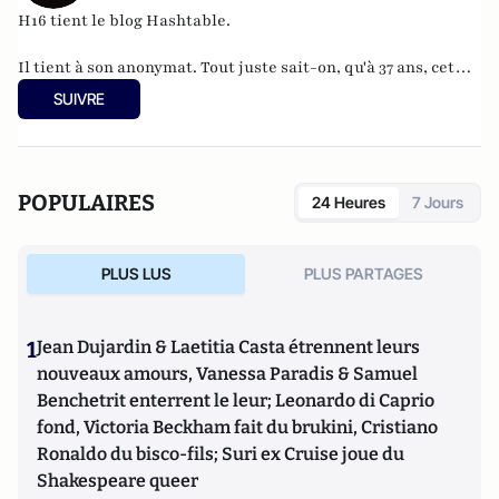
H16 tient le blog
Hashtable
.
Il tient à son anonymat. Tout juste sait-on, qu'à 37 ans, cet
informaticien à l'humour acerbe habite en Belgique et
SUIVRE
travaille pour
"une grosse boutique qui produit, gère et
manipule beaucoup, beaucoup de documents".
POPULAIRES
24 Heures
7 Jours
PLUS LUS
PLUS PARTAGES
1
Jean Dujardin & Laetitia Casta étrennent leurs
nouveaux amours, Vanessa Paradis & Samuel
Benchetrit enterrent le leur; Leonardo di Caprio
fond, Victoria Beckham fait du brukini, Cristiano
Ronaldo du bisco-fils; Suri ex Cruise joue du
Shakespeare queer