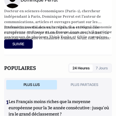
Docteur en sciences économiques (Paris-1), chercheur
indépendant à Paris, Dominique Perrut est l’auteur de
communications, articles et ouvrages portant sur les
Professeur associé des universités, il a enseigné l’économie
intermédiaires financiers, la régulation et l’économie
européenne en France et en Europe (1992-2013). Il participe
européenne (L’Europe financière et monétaire, Nathan ; Le
aux travaux de plusieurs Think Tanks et ONGs européens. Il
système monétaire et financier français, Seuil, coll. Points).
est membre du Comité de pilotage de Confrontations
SUIVRE
Europe.
POPULAIRES
24 Heures
7 Jours
PLUS LUS
PLUS PARTAGES
1
Les Français moins riches que la moyenne
européenne pour la 3e année consécutive : jusqu'où
ira le grand déclassement ?