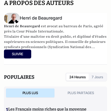
A PROPOS DES AUTEURS
Henri de Beauregard
Henri de Beauregard
est avocat au barreau de Paris, agréé
près la Cour Pénale Internationale.
Titulaire d’une maîtrise en droit public, et diplômé d’études
supérieures en sciences politiques. Il conseille de plusieurs
syndicats professionnels (Syndication National des
Discothèques et Lieux de loisirs, APIIH…), il assiste aussi de
SUIVRE
nombreuses associations (Equipes d’Action contre le
Proxénétisme, Associations familiales…), des élus (locaux et
nationaux), et de nombreux chefs d’entreprises. Il est
intervenu dans plusieurs dossiers à fort retentissement.
POPULAIRES
24 Heures
7 Jours
PLUS LUS
PLUS PARTAGES
1
Les Français moins riches que la moyenne