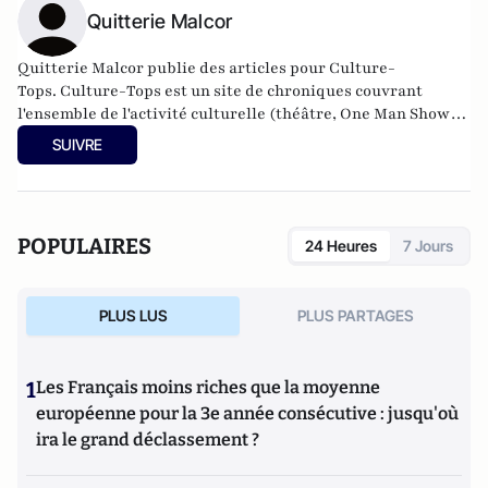
Quitterie Malcor
Quitterie Malcor publie des articles pour Culture-
Tops. Culture-Tops est un site de chroniques couvrant
l'ensemble de l'activité culturelle (théâtre, One Man Shows,
opéras, ballets, spectacles divers, cinéma, expos, livres,
SUIVRE
etc.).
POPULAIRES
24 Heures
7 Jours
PLUS LUS
PLUS PARTAGES
1
Les Français moins riches que la moyenne
européenne pour la 3e année consécutive : jusqu'où
ira le grand déclassement ?