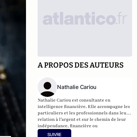
A PROPOS DES AUTEURS
Nathalie Cariou
Nathalie Cariou est consultante en
intelligence financière. Elle accompagne les
particuliers et les professionnels dans leur
relation à l’argent et sur le chemin de leur
indépendance, financière ou
professionnelle. Elle est l’auteur de deux
SUIVRE