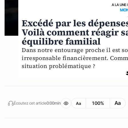
A LA UNE
›
MON
Excédé par les dépenses
Voilà comment réagir sa
équilibre familial
Dans notre entourage proche il est 
irresponsable financièrement. Comment
situation problématique ?
Aa
100%
Écoutez cet article
0:00min
Aa