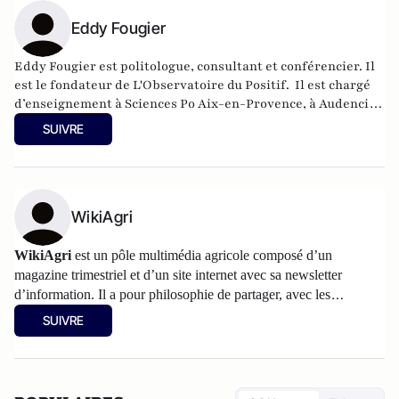
Eddy Fougier
Eddy Fougier est politologue, consultant et conférencier. Il
est le fondateur de L'Observatoire du Positif.
Il est chargé
d’enseignement à Sciences Po Aix-en-Provence, à Audencia
Business School (Nantes) et à l’Institut supérieur de
SUIVRE
formation au journalisme (ISFJ, Paris).
WikiAgri
WikiAgri
est un pôle multimédia agricole composé d’un
magazine trimestriel et d’un
site internet
avec sa newsletter
d’information. Il a pour philosophie de partager, avec les
agriculteurs, les informations et les réflexions sur l’agriculture.
SUIVRE
Les articles partagés sur Atlantico sont accessibles au grand
public, d'autres informations plus spécialisées figurent sur
wikiagri.fr