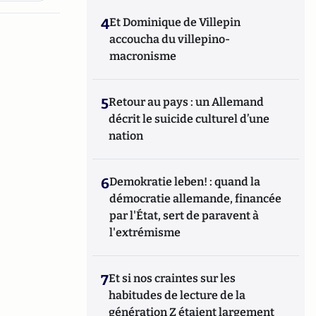
4
Et Dominique de Villepin
accoucha du villepino-
macronisme
5
Retour au pays : un Allemand
décrit le suicide culturel d’une
nation
6
Demokratie leben! : quand la
démocratie allemande, financée
par l'État, sert de paravent à
l'extrémisme
7
Et si nos craintes sur les
habitudes de lecture de la
génération Z étaient largement