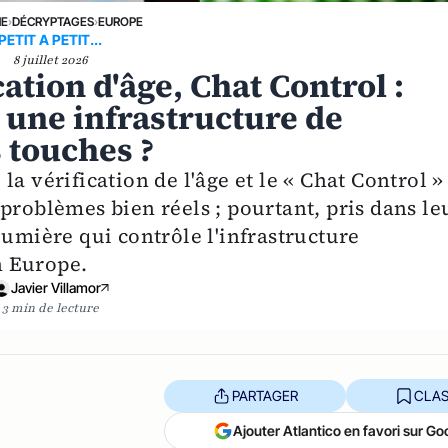
NE
›
DÉCRYPTAGES
›
EUROPE
PETIT A PETIT...
8 juillet 2026
ation d'âge, Chat Control :
e une infrastructure de
 touches ?
a vérification de l'âge et le « Chat Control »
problèmes bien réels ; pourtant, pris dans le
lumière qui contrôle l'infrastructure
n Europe.
Javier Villamor
3 min de lecture
PARTAGER
CLAS
Ajouter Atlantico en favori sur Go