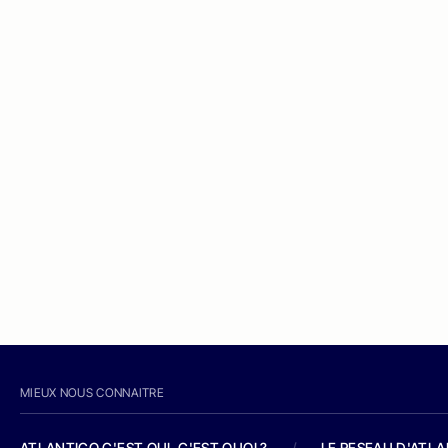
MIEUX NOUS CONNAITRE
ATLANTICO C'EST QUI, C'EST QUOI ?
/
LE RESEAU D'ATL