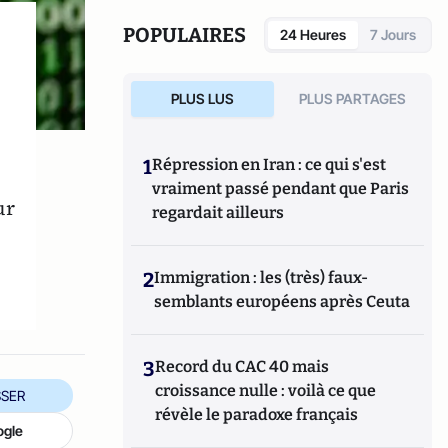
la sécurité. Il travaille également en tant
que consultant et fournit des informations
POPULAIRES
24 Heures
7 Jours
stratégiques sur les affaires mondiales et
les dynamiques géopolitiques.
PLUS LUS
PLUS PARTAGES
1
Répression en Iran : ce qui s'est
vraiment passé pendant que Paris
ur
regardait ailleurs
2
Immigration : les (très) faux-
semblants européens après Ceuta
3
Record du CAC 40 mais
croissance nulle : voilà ce que
SER
révèle le paradoxe français
ogle