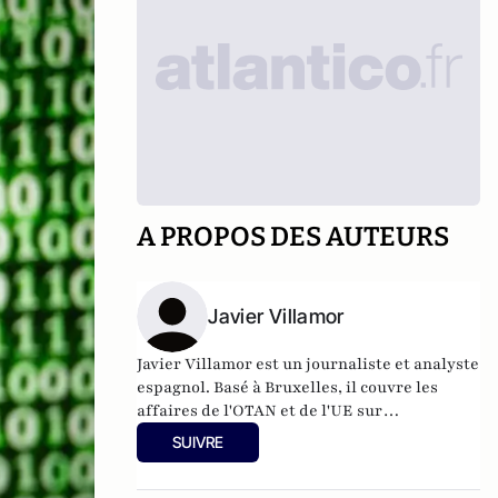
A PROPOS DES AUTEURS
Javier Villamor
Javier Villamor est un journaliste et analyste
espagnol. Basé à Bruxelles, il couvre les
affaires de l'OTAN et de l'UE sur
europeanconservative.com
. Javier a plus de
SUIVRE
17 ans d'expérience dans les domaines de la
politique internationale, de la défense et de